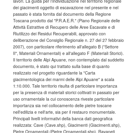
lavori. La guida per l'individuazione nel territorio regionale
dei giacimenti oggetto di escavazione nel presente e nel
passato è stata fornita dal documento della Regione
Toscana prodotto dal "P.R.A.E.R." (Piano Regionale delle
Attività Estrattive di Recupero delle Aree Escavate e di
Riutilizzo dei Residui Recuperabili, approvato con
deliberazione del Consiglio Regionale n. 27 del 27 febbraio
2007), con particolare riferimento all'allegato B ("Settore
II", Materiali Ornamentali) e all'allegato F (Materiali Storici).
Il territorio delle Alpi Apuane, non contemplato dal suddetto
documento, è stato qui trattato sulla base di quanto
realizzato nel progetto riguardante la "Carta
giacimentologica dei marmi delle Alpi Apuane" a scala
1:10.000. Tale territorio risulta di particolare importanza
per la presenza di materiali storici coltivati in passato per
uso ornamentale la cui conoscenza riveste particolare
importanza sia nel collocamento delle pietre toscane
nell'edilizia e nell'arte, sia per il restauro monumentale.
Principali livelli informativi della banca dati geografica
realizzata: Cave (Cave.shp), Giacimenti (Giacimenti.shp),
Pietre Ornamentali (Pietre Ornamentali.shp), Ravaneti