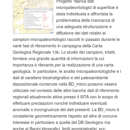
Progetto “Banca dati
micropaleontologici di superficie è
stata individuata e affrontata la
problematica della mancanza di
una adeguata strutturazione e
diffusione dei dati relativi ai
campioni micropaleontologici raccolti in passato durante le
varie fasi di rilevamento in campagna della Carta
Geologica Regionale 10k. Lo studio dei campioni, infatti,
fornisce una grande quantità di informazioni la cui
importanza è rilevante per la realizzazione di una carta
geologica. In particolare, le analisi micropaleontologiche e i
dati di carattere biostratigrafico e del paleoambiente
deposizionale contenute nella BD_micro possono essere
utilizzate nel contesto delle altre banche dati di riferimento
regionali attualmente attive presso il SITA con lo scopo di
effettuare precisazioni nonché individuare eventuali
anomalie o incongruenze dei dati presenti. La BD_micro è
consistente geometricamente rispetto ad altre di comune
interesse in particolare a quella del DB Geologico ma
anche ai Bacini idrografici, limiti amministrativi, ecc.