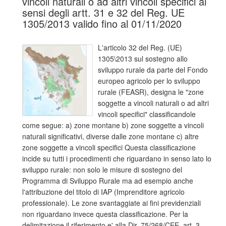
vincoli naturali o ad altri vincoli specifici ai
sensi degli artt. 31 e 32 del Reg. UE
1305/2013 valido fino al 01/11/2020
L'articolo 32 del Reg. (UE)
1305\2013 sul sostegno allo
sviluppo rurale da parte del Fondo
europeo agricolo per lo sviluppo
rurale (FEASR), designa le "zone
soggette a vincoli naturali o ad altri
vincoli specifici" classificandole
come segue: a) zone montane b) zone soggette a vincoli
naturali significativi, diverse dalle zone montane c) altre
zone soggette a vincoli specifici Questa classificazione
incide su tutti i procedimenti che riguardano in senso lato lo
sviluppo rurale: non solo le misure di sostegno del
Programma di Sviluppo Rurale ma ad esempio anche
l'attribuzione del titolo di IAP (Imprenditore agricolo
professionale). Le zone svantaggiate ai fini previdenziali
non riguardano invece questa classificazione. Per la
delimitazione il riferimento e' alla Dir. 75/268/CEE, art. 3,