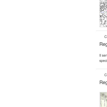
C
Reg
Il se
speci
C
Reg