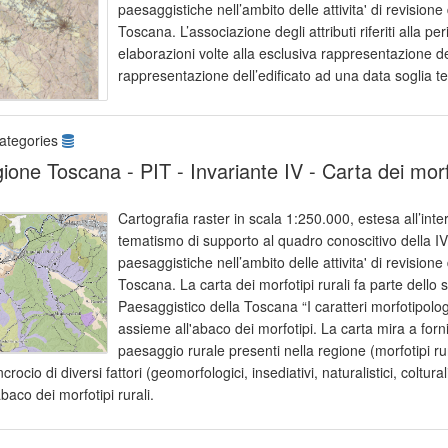
paesaggistiche nell’ambito delle attivita' di revision
Toscana. L’associazione degli attributi riferiti alla p
elaborazioni volte alla esclusiva rappresentazione de
rappresentazione dell’edificato ad una data soglia t
ategories
ione Toscana - PIT - Invariante IV - Carta dei morfo
Cartografia raster in scala 1:250.000, estesa all’int
tematismo di supporto al quadro conoscitivo della IV 
paesaggistiche nell’ambito delle attivita' di revision
Toscana. La carta dei morfotipi rurali fa parte dello 
Paesaggistico della Toscana “I caratteri morfotipolog
assieme all'abaco dei morfotipi. La carta mira a forni
paesaggio rurale presenti nella regione (morfotipi rur
incrocio di diversi fattori (geomorfologici, insediativi, naturalistici, coltur
abaco dei morfotipi rurali.