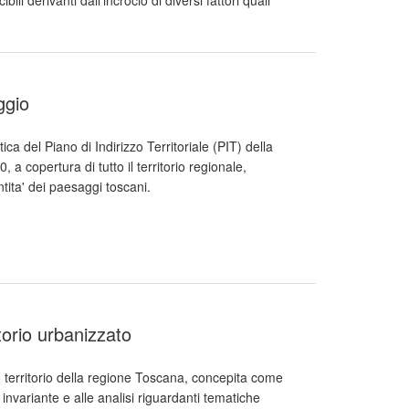
li derivanti dall'incrocio di diversi fattori quali
ggio
ica del Piano di Indirizzo Territoriale (PIT) della
a copertura di tutto il territorio regionale,
ntita' dei paesaggi toscani.
torio urbanizzato
ro territorio della regione Toscana, concepita come
invariante e alle analisi riguardanti tematiche