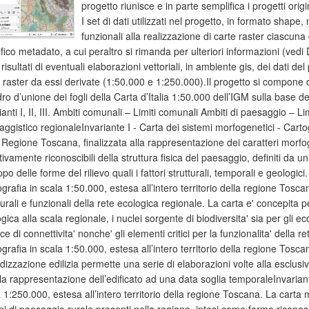
progetto riunisce e in parte semplifica i progetti orig
I set di dati utilizzati nel progetto, in formato sh
funzionali alla realizzazione di carte raster ciascuna
fico metadato, a cui peraltro si rimanda per ulteriori informazioni (vedi 
 risultati di eventuali elaborazioni vettoriali, in ambiente gis, dei dati del 
 raster da essi derivate (1:50.000 e 1:250.000).Il progetto si compone 
o d’unione dei fogli della Carta d’Italia 1:50.000 dell’IGM sulla base del q
ianti I, II, III. Ambiti comunali – Limiti comunali Ambiti di paesaggio – Li
ggistico regionaleInvariante I - Carta dei sistemi morfogenetici - Cartogr
 Regione Toscana, finalizzata alla rappresentazione dei caratteri morfog
tivamente riconoscibili della struttura fisica del paesaggio, definiti da 
ppo delle forme del rilievo quali i fattori strutturali, temporali e geologici
grafia in scala 1:50.000, estesa all’intero territorio della regione Tosca
turali e funzionali della rete ecologica regionale. La carta e' concepita 
gica alla scala regionale, i nuclei sorgente di biodiversita' sia per gli eco
ce di connettivita' nonche' gli elementi critici per la funzionalita' della re
grafia in scala 1:50.000, estesa all’intero territorio della regione Toscana.
dizzazione edilizia permette una serie di elaborazioni volte alla esclus
la rappresentazione dell’edificato ad una data soglia temporaleInvariante
 1:250.000, estesa all’intero territorio della regione Toscana. La carta 