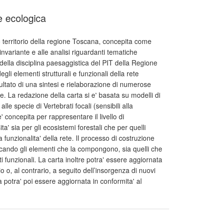
e ecologica
ro territorio della regione Toscana, concepita come
nvariante e alle analisi riguardanti tematiche
e della disciplina paesaggistica del PIT della Regione
gli elementi strutturali e funzionali della rete
sultato di una sintesi e rielaborazione di numerose
ere. La redazione della carta si e' basata su modelli di
lle specie di Vertebrati focali (sensibili alla
 concepita per rappresentare il livello di
a' sia per gli ecosistemi forestali che per quelli
la funzionalita' della rete. Il processo di costruzione
icando gli elementi che la compongono, sia quelli che
ti funzionali. La carta inoltre potra' essere aggiornata
 o, al contrario, a seguito dell’insorgenza di nuovi
a potra' poi essere aggiornata in conformita' al