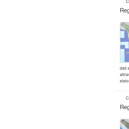
C
Reg
dati 
attra
stato
C
Reg