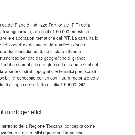
ica del Piano di Indirizzo Territoriale (PIT) della
afica aggiornata, alla scala 1:50.000 ed estesa
zzare le elaborazioni tematiche del PIT. La carta ha lo
i di copertura del suolo, della articolazione e
itura degli insediamenti, ed e' stata ottenuta
le numerose banche dati geografiche di grande
rritoriale ed ambientale regionale.Le elaborazioni dei
a serie di strati topografici e tematici predisposti
onibili, e' concepito per un continuum regionale ed e'
denti al taglio della Carta d’Italia 1:50000 IGM.
mi morfogenetici
ro territorio della Regione Toscana, concepita come
nvariante e alle analisi riguardanti tematiche