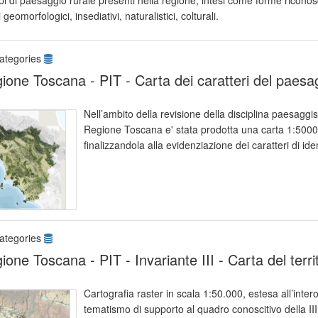
ipi di paesaggio rurale presenti nella regione, intesi come forme riconoscibi
i geomorfologici, insediativi, naturalistici, colturali.
ategories
ione Toscana - PIT - Carta dei caratteri del paesa
Nell’ambito della revisione della disciplina paesaggist
Regione Toscana e' stata prodotta una carta 1:50000, 
finalizzandola alla evidenziazione dei caratteri di ide
ategories
ione Toscana - PIT - Invariante III - Carta del terri
Cartografia raster in scala 1:50.000, estesa all’inte
tematismo di supporto al quadro conoscitivo della III 