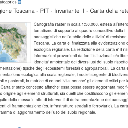
ategories
ione Toscana - PIT - Invariante II - Carta della ret
Cartografia raster in scala 1:50.000, estesa all’inte
tematismo di supporto al quadro conoscitivo della II i
paesaggistiche nell’ambito delle attivita' di revision
Toscana. La carta e' finalizzata alla evidenziazione de
ecologica regionale. La redazione della carta e' il ri
informazioni provenienti da fonti istituzionali e/o lib
idoneita' ambientale dei diversi usi del suolo rispetto a
entazione) tipiche degli ecosistemi forestali o agropastorali. La carta e'
entazione ecologica alla scala regionale, i nuclei sorgente di biodiversit
oli e pastorali, la matrice di connettivita' nonche' gli elementi critici per 
 Carta e' stato concepito affinche' essa possa essere aggiornata modif
 origine agli elementi strutturali, sia quelli che costituiscono gli elemen
uito della messa in atto di interventi di deframmentazione del paesaggio
nti di frammentazione (es. infrastrutture stradali o ferroviarie). La cart
ramma di aggiornamento dell’uso del suolo regionale.