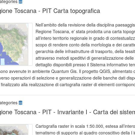
ategories
ione Toscana - PIT Carta topografica
Nell’ambito della revisione della disciplina paesaggist
Regione Toscana, e' stata prodotta una carta topogr
all’intero territorio regionale in grado di contestuali
scopo di rendere conto della morfologia e dei caratter
gerarchia delle infrastrutture di trasporto, della tess
attraverso metodi speditivi di generalizzazione del
dettaglio disponibili presso il Sistema informativo te
sono avvenute in ambiente Quantum Gis. Il progetto QGIS, alimentato dall
verso operazioni di selezione e generalizzazione delle banche dati disp
 finalizzato alla realizzazione di cartografia raster di elementi corrispon
ategories
ione Toscana - PIT - Invariante I - Carta dei siste
Cartografia raster in scala 1:50.000, estesa all’inte
tematismo di supporto al quadro conoscitivo della I i