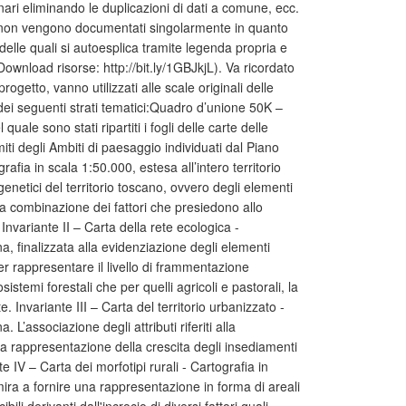
inari eliminando le duplicazioni di dati a comune, ecc.
ape, non vengono documentati singolarmente in quanto
 delle quali si autoesplica tramite legenda propria e
Download risorse: http://bit.ly/1GBJkjL). Va ricordato
progetto, vanno utilizzati alle scale originali delle
dei seguenti strati tematici:Quadro d’unione 50K –
uale sono stati ripartiti i fogli delle carte delle
miti degli Ambiti di paesaggio individuati dal Piano
afia in scala 1:50.000, estesa all’intero territorio
enetici del territorio toscano, ovvero degli elementi
una combinazione dei fattori che presiedono allo
. Invariante II – Carta della rete ecologica -
na, finalizzata alla evidenziazione degli elementi
per rappresentare il livello di frammentazione
sistemi forestali che per quelli agricoli e pastorali, la
te. Invariante III – Carta del territorio urbanizzato -
 L’associazione degli attributi riferiti alla
iva rappresentazione della crescita degli insediamenti
 IV – Carta dei morfotipi rurali - Cartografia in
mira a fornire una rappresentazione in forma di areali