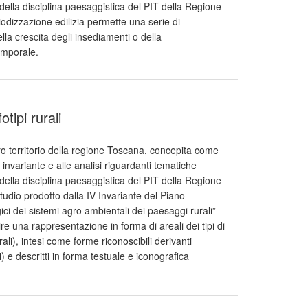
e della disciplina paesaggistica del PIT della Regione
eriodizzazione edilizia permette una serie di
lla crescita degli insediamenti o della
emporale.
tipi rurali
ero territorio della regione Toscana, concepita come
invariante e alle analisi riguardanti tematiche
e della disciplina paesaggistica del PIT della Regione
studio prodotto dalla IV Invariante del Piano
ici dei sistemi agro ambientali dei paesaggi rurali”
re una rappresentazione in forma di areali dei tipi di
ali), intesi come forme riconoscibili derivanti
ali) e descritti in forma testuale e iconografica