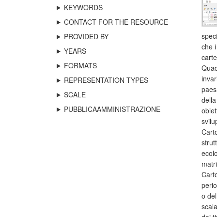
KEYWORDS
CONTACT FOR THE RESOURCE
speci
PROVIDED BY
che i
YEARS
carte
FORMATS
Quadr
invar
REPRESENTATION TYPES
paesa
SCALE
della
PUBBLICAAMMINISTRAZIONE
obiet
svilu
Carto
strut
ecolo
matri
Carto
perio
o del
scala