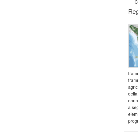
C
Reg
framm
framm
agric
della
danno
a seg
eleme
prog