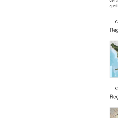
dei t
quell
C
Reg
C
Reg