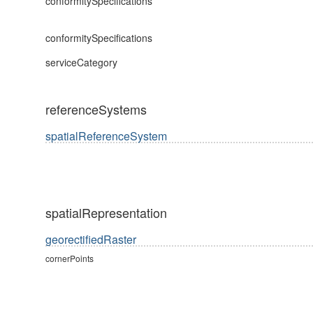
conformitySpecifications
conformitySpecifications
serviceCategory
referenceSystems
spatialReferenceSystem
spatialRepresentation
georectifiedRaster
cornerPoints