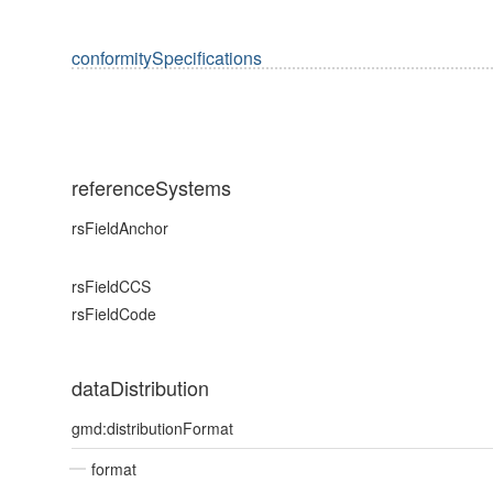
conformitySpecifications
referenceSystems
rsFieldAnchor
rsFieldCCS
rsFieldCode
dataDistribution
gmd:distributionFormat
format