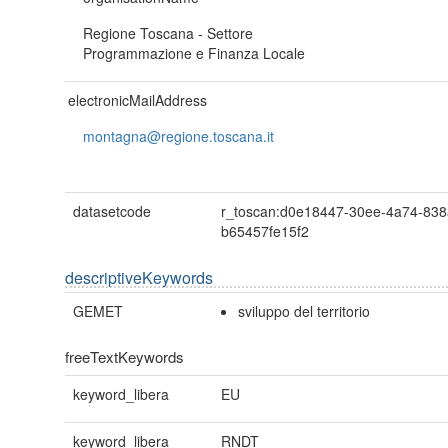
Regione Toscana - Settore
Programmazione e Finanza Locale
electronicMailAddress
montagna@regione.toscana.it
datasetcode
r_toscan:d0e18447-30ee-4a74-838
b65457fe15f2
descriptiveKeywords
GEMET
sviluppo del territorio
freeTextKeywords
keyword_libera
EU
keyword_libera
RNDT