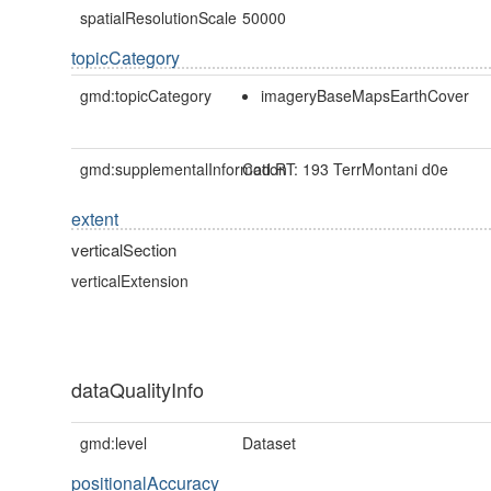
spatialResolutionScale
50000
topicCategory
gmd:topicCategory
imageryBaseMapsEarthCover
gmd:supplementalInformation
Cod.RT: 193 TerrMontani d0e
extent
verticalSection
verticalExtension
dataQualityInfo
gmd:level
Dataset
positionalAccuracy