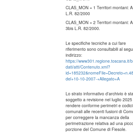
CLAS_MON = 1 Territori montani: Ar
L.R. 82/2000
CLAS_MON = 2 Territori montani: Ar
3bis L.R. 82/2000.
Le specifiche tecniche a cui fare
riferimento sono consultabili al seg
indirizzo:
https://www301.regione.toscana.it/
dati/atti/Contenuto.xml?
id=185232&nomeFile=Decreto+n.4
del+10-10-2007-+Allegato+A
Lo strato informativo d'archivio è st
soggetto a revisione nel luglio 2025
rendere conforme perimetri e codici
comunali alle recenti fusioni di Com
per correggere la mancanza della
perimetrazione relativa ad una picc
porzione del Comune di Fiesole.