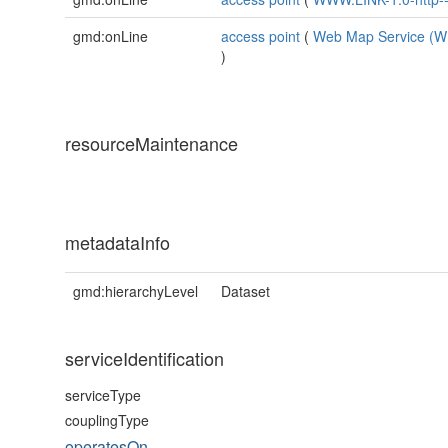
gmd:onLine
access point
(
Web Map Service (
)
resourceMaintenance
metadataInfo
gmd:hierarchyLevel
Dataset
serviceIdentification
serviceType
couplingType
operatesOn