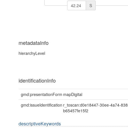
S
metadataInfo
hierarchyLevel
identificationInfo
gmd:presentationForm
mapDigital
gmd:issueIdentification
r_toscan:d0e18447-30ee-4a74-838
b65457fe15f2
descriptiveKeywords