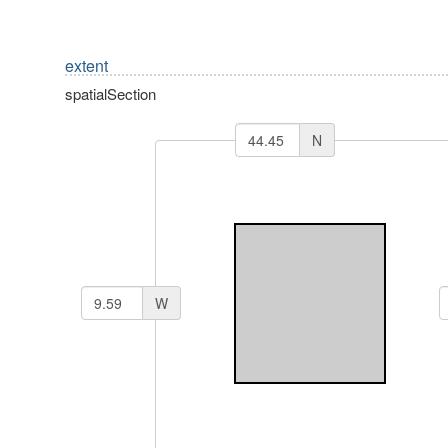
extent
spatialSection
N
W