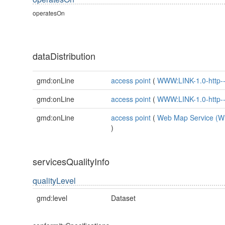
operatesOn
dataDistribution
gmd:onLine
access point
(
WWW:LINK-1.0-http--
gmd:onLine
access point
(
WWW:LINK-1.0-http--
gmd:onLine
access point
(
Web Map Service (
)
servicesQualityInfo
qualityLevel
gmd:level
Dataset