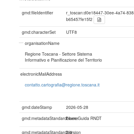
gmd:fileIdentifier
r_toscan:d0e18447-30ee-4a74-838
b65457fe15f2
gmd:characterSet
UTF8
organisationName
Regione Toscana - Settore Sistema
Informativo e Pianificazione del Territorio
electronicMailAddress
contatto.cartografia@regione.toscana.it
gmd:dateStamp
2026-05-28
gmd:metadataStandardName
Linee Guida RNDT
gmd:metadataStandardVersion
2.0