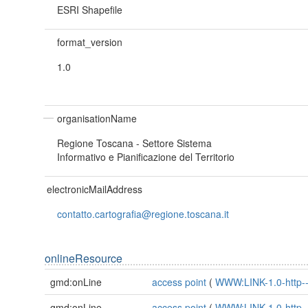
ESRI Shapefile
format_version
1.0
organisationName
Regione Toscana - Settore Sistema
Informativo e Pianificazione del Territorio
electronicMailAddress
contatto.cartografia@regione.toscana.it
onlineResource
gmd:onLine
access point
(
WWW:LINK-1.0-http--
gmd:onLine
access point
(
WWW:LINK-1.0-http--