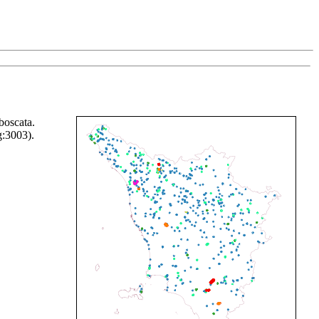
 boscata.
g:3003).