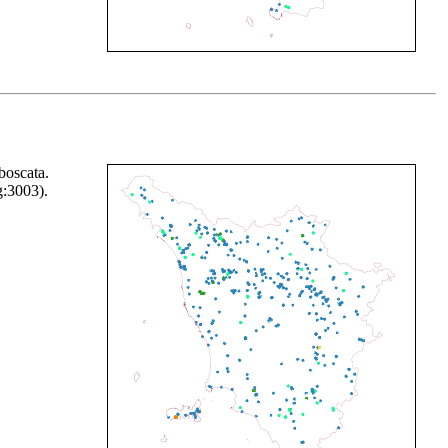
 boscata.
g:3003).