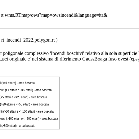
com.rt.wms.RTmap/ows?map=owsincendi&language=ita&
 rt_incendi_2022.polygon.rt )
et poligonale complessivo 'Incendi boschivi' relativo alla sola superficie
aset originale e' nel sistema di riferimento GaussBoaga fuso ovest (eps