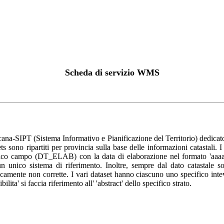
Scheda di servizio WMS
-SIPT (Sistema Informativo e Pianificazione del Territorio) dedicato sp
s sono ripartiti per provincia sulla base delle informazioni catastali. I
ifico campo (DT_ELAB) con la data di elaborazione nel formato 'aaaa/m
n un unico sistema di riferimento. Inoltre, sempre dal dato catastale
mente non corrette. I vari dataset hanno ciascuno uno specifico intevall
ilita' si faccia riferimento all' 'abstract' dello specifico strato.