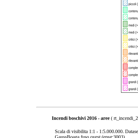
Incendi boschivi 2016 - aree
( rt_incendi_2
Scala di visibilita 1:1 - 1:5.000.000. Datase
GaussBoaga fuso ovest (epsg:3003).