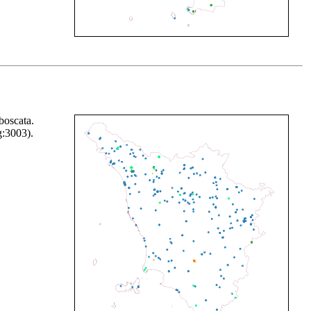
 boscata.
g:3003).