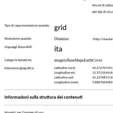
Vincoli di utilizz
altri tipi di vinc
Tipo di rappresentazione spaziale:
grid
Distanza:
Risoluzione spaziale:
1http://stand
Linguaggi disponibili:
ita
imageryBaseMapsEarthCover
Categorie tematiche:
Latitudine nord:
44.472707491
Estensione geografica:
Longitudine est:
12.371354416
Latitudine sud:
42.237681514
Longitudine ovest:
9.6867004485
Informazioni sulla struttura dei contenuti
Idoneita' per l'impiego di una