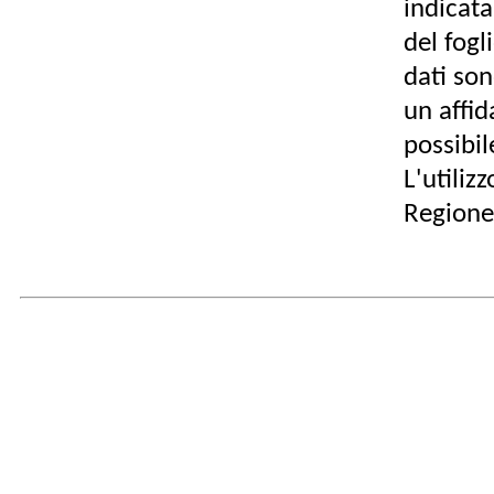
indicat
del fogl
dati son
un affid
possibil
L'utiliz
Regione