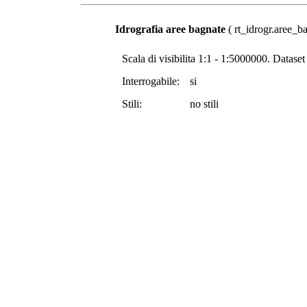
Idrografia aree bagnate
( rt_idrogr.aree_ba
Scala di visibilita 1:1 - 1:5000000. Datase
Interrogabile:
si
Stili:
no stili