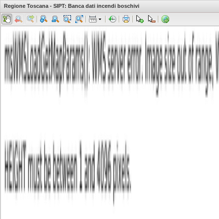
Regione Toscana - SIPT: Banca dati incendi boschivi