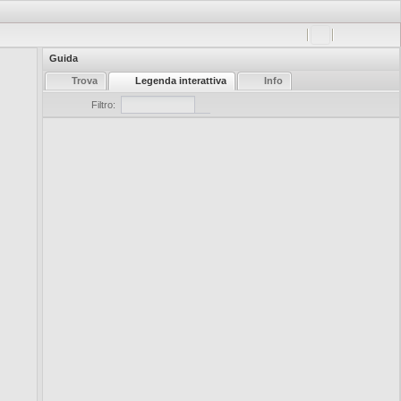
Guida
Trova
Legenda interattiva
Info
Filtro: